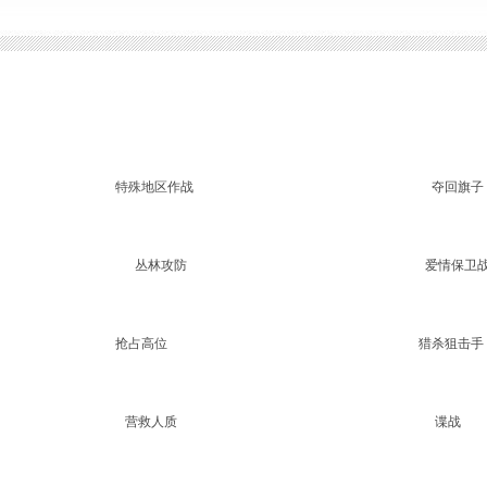
特殊地区作战 夺回旗子
丛林攻防 爱情保卫
抢占高位 猎杀狙击手
营救人质 谍战