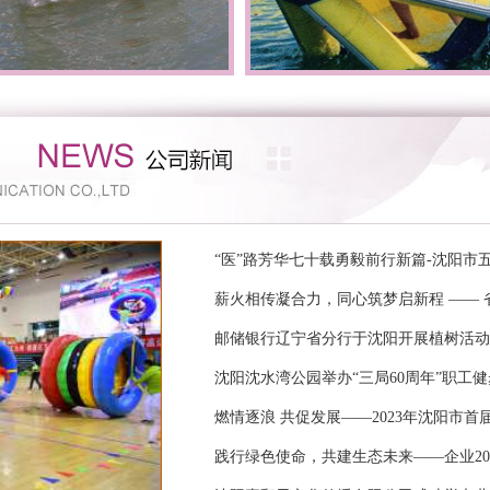
“医”路芳华七十载勇毅前行新篇-沈阳市
薪火相传凝合力，同心筑梦启新程 —— 
邮储银行辽宁省分行于沈阳开展植树活动
沈阳沈水湾公园举办“三局60周年”职工健
燃情逐浪 共促发展——2023年沈阳市
践行绿色使命，共建生态未来——企业20